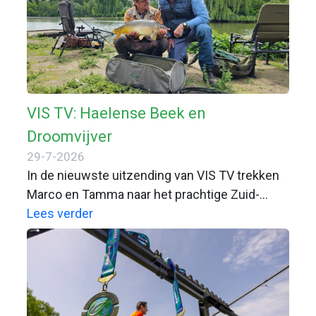
VIS TV: Haelense Beek en
Droomvijver
29-7-2026
In de nieuwste uitzending van VIS TV trekken
Marco en Tamma naar het prachtige Zuid-
Limburg. Daar beleven ze een zeer gevarieerde
Lees verder
visdag met veel actie!