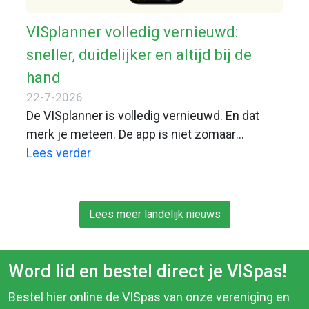
VISplanner volledig vernieuwd:
sneller, duidelijker en altijd bij de
hand
22-7-2026
De VISplanner is volledig vernieuwd. En dat
merk je meteen. De app is niet zomaar
geüpdatet, maar volledig opnieuw opgebouwd
Lees verder
om VISpashouders nog beter te ondersteunen
aan de waterkant. Sneller, overzichtelijker en
eenvoudiger in gebruik: met deze nieuwe
Lees meer landelijk nieuws
VISplanner heb je alles wat je nodig hebt voor
een geslaagde visdag altijd binnen handbereik.
Word lid en bestel direct je VISpas!
Bestel hier online de VISpas van onze vereniging en