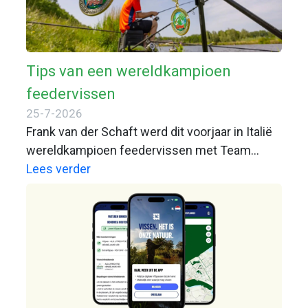
Tips van een wereldkampioen
feedervissen
25-7-2026
Frank van der Schaft werd dit voorjaar in Italië
wereldkampioen feedervissen met Team
Holland. Individueel pakte hij ook nog brons.
Lees verder
Aan Zijkanaal B bij Spaarnwoude laat hij zien
welke lessen iedere feedervisser uit die WK-
aanpak kan halen.